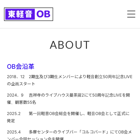
ABOUT
ABOUT
カレンダー
OB会沿革
第１回ライブ
2018．12 2期生及び3期生メンバーにより軽音創立50周年記念LIVE
の企画スタート
第２回ライブ
2024．9 吉祥寺のライブハウス曼荼羅2にて50周年記念LIVEを開
GALLERY
催、観客数55名
2025.2 第一回軽音OB会総会を開催し、軽音OB会として正式に
CONTACT
発足
2025.4 多摩センターのライブバー「コルコバード」にてOB会メ
個人活動記録
ンバー合同セッション会を開催