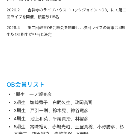
2026.2 吉祥寺のライブハウス「ロックジョイントGB」にて第二
回ライブを開催、観客数115名
2026.4 第二回軽音OB会総会を開催し、次回ライブの幹事は4期
生及び5期生が担当と決定
OB会員リスト
1期生 一ノ瀬克彦
2期生 塩崎秀子、白武久生、政岡高司
3期生 戸引一則、鈴木晃、神谷竜彦
4期生 池上和英、平尾貴治、林智彦
5期生 常味裕司、赤堀光昭、土屋貴稔、小野勝彦、杉
本慶二、萩原裕之、青嶋美保、Y天野